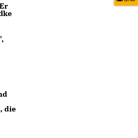
 Er
ndke
",
nd
 die