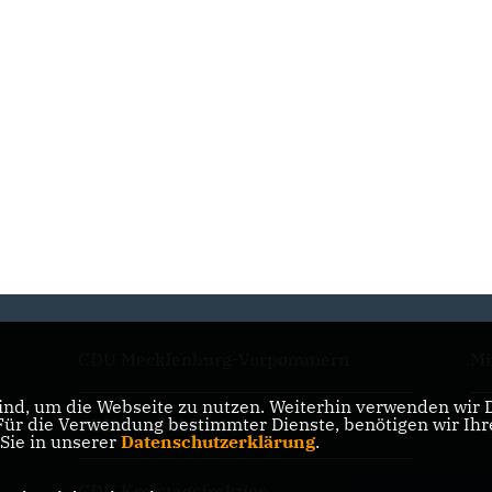
CDU Mecklenburg-Vorpommern
Mi
nd, um die Webseite zu nutzen. Weiterhin verwenden wir Di
r die Verwendung bestimmter Dienste, benötigen wir Ihre 
CDU Deutschlands
CD
 Sie in unserer
Datenschutzerklärung
.
CDU Kreistagsfraktion