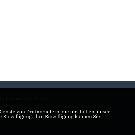
tgliedernetz CDUplus
enste von Drittanbietern, die uns helfen, unser
Einwilligung. Ihre Einwilligung können Sie
U.TV