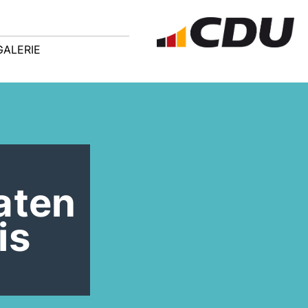
GALERIE
aten
is