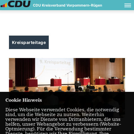
CDU Kreisverband Vorpommern-Rügen
Kreisparteitage
Cookie Hinweis
9. Kreisparteitag
Diese Webseite verwendet Cookies, die notwendig
sind, um die Webseite zu nutzen. Weiterhin
verwenden wir Dienste von Drittanbietern, die uns
helfen, unser Webangebot zu verbessern (Website-
Optmierung). Für die Verwendung bestimmter
Dienste, benötigen wir Ihre Einwilligung. Ihre