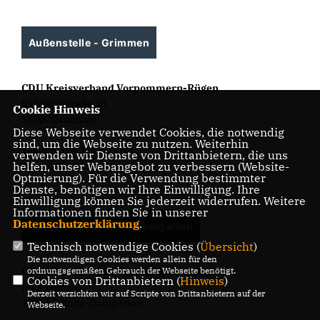
Außenstelle - Grimmen
CDU Kreisverband Vorpommern-Rügen
Bahnhofstraße 48
Cookie Hinweis
18507 Grimmen
Diese Webseite verwendet Cookies, die notwendig
sind, um die Webseite zu nutzen. Weiterhin
Telefon: 038326 / 65090
verwenden wir Dienste von Drittanbietern, die uns
helfen, unser Webangebot zu verbessern (Website-
Fax: 038326 / 65091
Optmierung). Für die Verwendung bestimmter
Dienste, benötigen wir Ihre Einwilligung. Ihre
Einwilligung können Sie jederzeit widerrufen. Weitere
Informationen finden Sie in unserer
Datenschutzerklärung
.
Außenstelle Ribnitz-Damgarten
Technisch notwendige Cookies (
Übersicht
)
Die notwendigen Cookies werden allein für den
ordnungsgemäßen Gebrauch der Webseite benötigt.
CDU Kreisverband Vorpommern-Rügen
Cookies von Drittanbietern (
Hinweis
)
Im Kloster 11
Derzeit verzichten wir auf Scripte von Drittanbietern auf der
18311 Ribnitz-Damgarten
Webseite.