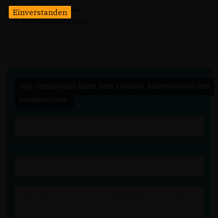
Telefon: 03821-2445
Einverstanden
E-Mail:
info@cdu-vr.de
WIR FREUEN UNS ÜBER IHRE FRAGEN, ANREGUNGEN UND
KOMMENTARE.