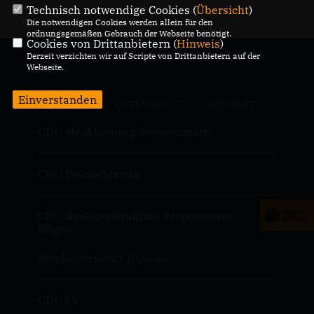
Technisch notwendige Cookies (
Übersicht
)
Die notwendigen Cookies werden allein für den
ordnungsgemäßen Gebrauch der Webseite benötigt.
Cookies von Drittanbietern (
Hinweis
)
Derzeit verzichten wir auf Scripte von Drittanbietern auf der
Webseite.
Einverstanden
IMPRESSUM
DATENSCHUTZ
KONTAKT
CDU Mecklenburg-Vorpommern
CDU Deutschlands
CDU Kreistagsfraktion Vorpommern-
Rügen
Mitgliedernetz CDUplus
CDU.TV