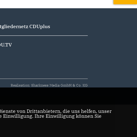
tgliedernetz CDUplus
U.TV
Realisation: Sharkness Media GmbH & Co. KG
enste von Drittanbietern, die uns helfen, unser
Einwilligung. Ihre Einwilligung können Sie